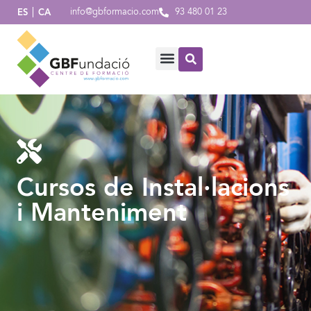
info@gbformacio.com
93 480 01 23
ES
CA
Cursos de Instal·lacions
i Manteniment