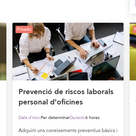
Privado
Prevenció de riscos laborals
personal d’oficines
Data d’inici:
Per determinar
Duració:
6 hores
Adquirir uns coneixements preventius bàsics i