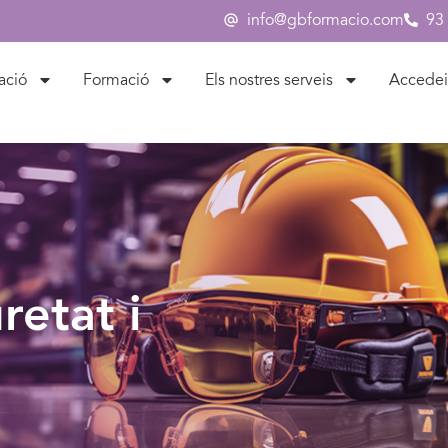
info@gbformacio.com
93
ació
Formació
Els nostres serveis
Accedei
retat i