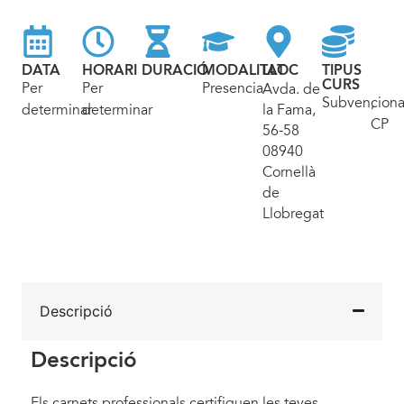
DATA
HORARI
DURACIÓ
MODALITAT
LLOC
TIPUS
CURS
Per
Per
Presencial
Avda. de
Subvencion
,
determinar
determinar
la Fama,
CP
56-58
08940
Cornellà
de
Llobregat
Descripció
Descripció
Els carnets professionals certifiquen les teves