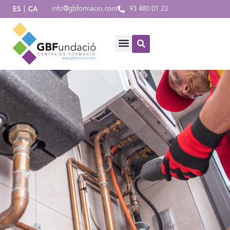
info@gbformacio.com
93 480 01 23
ES
CA