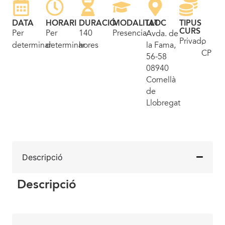
DATA
HORARI
DURACIÓ
MODALITAT
LLOC
TIPUS
CURS
Per
Per
140
Presencial
Avda. de
Privado
,
determinar
determinar
hores
la Fama,
CP
56-58
08940
Cornellà
de
Llobregat
Descripció
Descripció