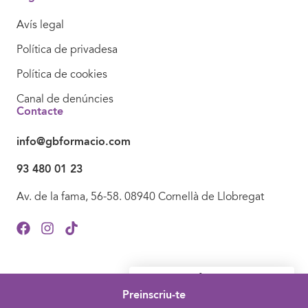
Avís legal
Política de privadesa
Política de cookies
Canal de denúncies
Contacte
info@gbformacio.com
93 480 01 23
Av. de la fama, 56-58. 08940 Cornellà de Llobregat
¿Necessites informació?
Contacta'ns sense compromís.
Preinscriu-te
© 2024 GBFundació. Tots els drets reservats.