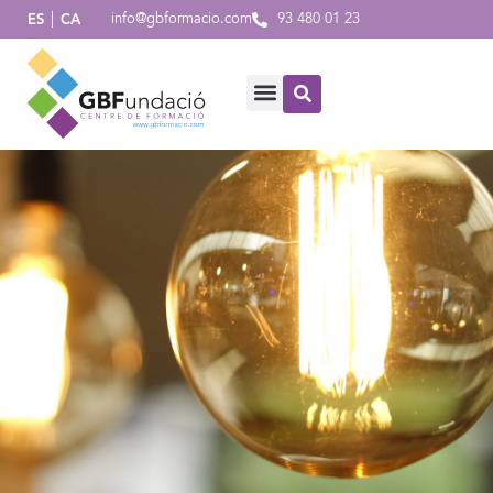
info@gbformacio.com
93 480 01 23
ES
CA