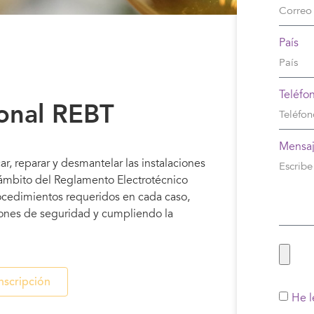
País
Teléfo
ional REBT
Mensa
r, reparar y desmantelar las instalaciones
 ámbito del Reglamento Electrotécnico
procedimientos requeridos en cada caso,
ciones de seguridad y cumpliendo la
nscripción
He l