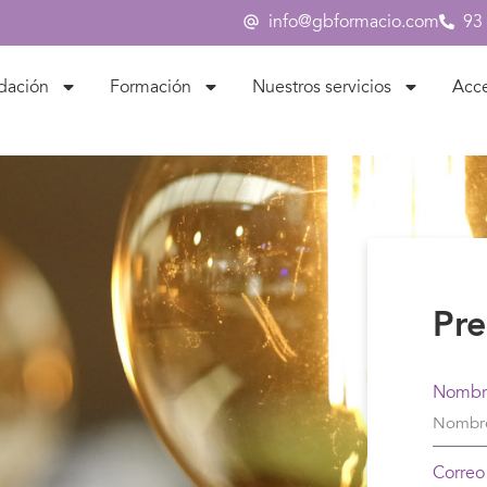
info@gbformacio.com
93
dación
Formación
Nuestros servicios
Acc
Pre
Nombr
Correo