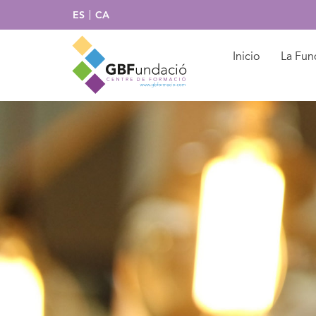
ES
CA
Inicio
La Fun