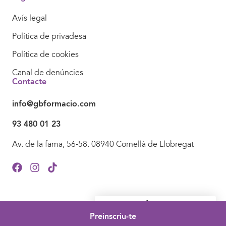
Avís legal
Política de privadesa
Política de cookies
Canal de denúncies
Contacte
info@gbformacio.com
93 480 01 23
Av. de la fama, 56-58. 08940 Cornellà de Llobregat
¿Necessites informació?
Contacta'ns sense compromís.
Preinscriu-te
© 2024 GBFundació. Tots els drets reservats.