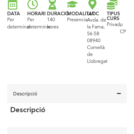
DATA
HORARI
DURACIÓ
MODALITAT
LLOC
TIPUS
CURS
Per
Per
140
Presencial
Avda. de
Privado
,
determinar
determinar
hores
la Fama,
CP
56-58
08940
Cornellà
de
Llobregat
Descripció
Descripció