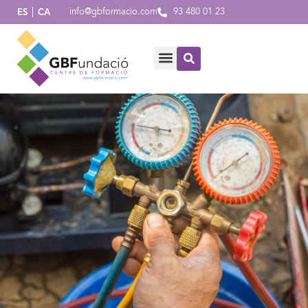
info@gbformacio.com
93 480 01 23
ES
CA