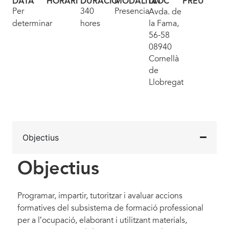
DATA
HORARI
DURACIÓ
MODALITAT
LLOC
PREU
Per
340
Presencial
Avda. de
determinar
hores
la Fama,
56-58
08940
Cornellà
de
Llobregat
Objectius
Objectius
Programar, impartir, tutoritzar i avaluar accions
formatives del subsistema de formació professional
per a l’ocupació, elaborant i utilitzant materials,