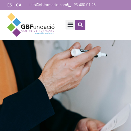
info@gbformacio.com
93 480 01 23
ES
CA