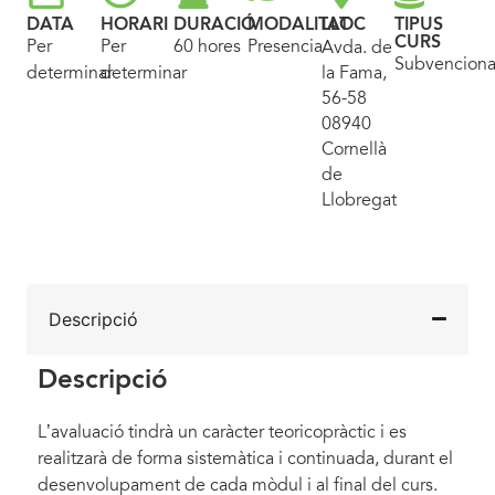
DATA
HORARI
DURACIÓ
MODALITAT
LLOC
TIPUS
CURS
Per
Per
60 hores
Presencial
Avda. de
Subvencion
determinar
determinar
la Fama,
56-58
08940
Cornellà
de
Llobregat
Descripció
Descripció
L’avaluació tindrà un caràcter teoricopràctic i es
realitzarà de forma sistemàtica i continuada, durant el
desenvolupament de cada mòdul i al final del curs.