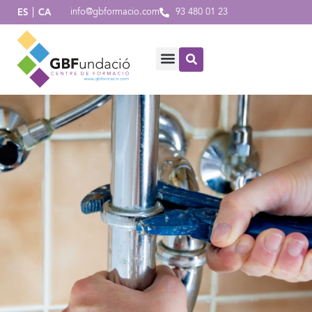
info@gbformacio.com
93 480 01 23
ES
CA