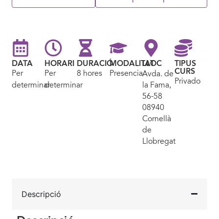
DATA
HORARI
DURACIÓ
MODALITAT
LLOC
TIPUS
CURS
Per
Per
8 hores
Presencial
Avda. de
Privado
determinar
determinar
la Fama,
56-58
08940
Cornellà
de
Llobregat
Descripció