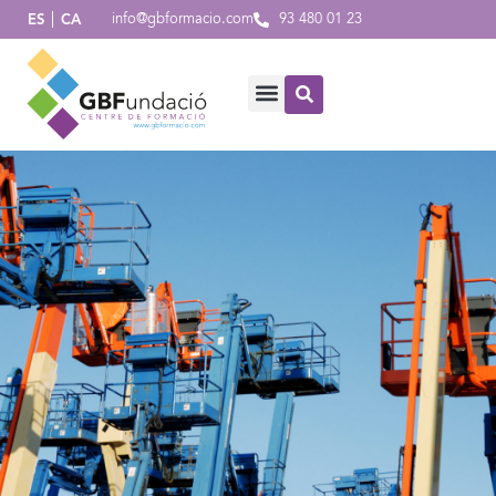
info@gbformacio.com
93 480 01 23
ES
CA