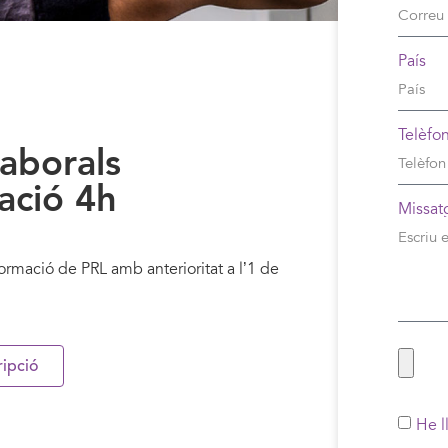
País
Telèfo
laborals
zació 4h
Missat
 formació de PRL amb anterioritat a l’1 de
ripció
He l