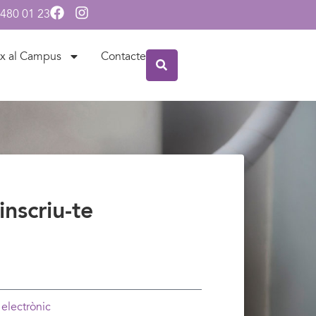
 480 01 23
x al Campus
Contacte
inscriu-te
 electrònic