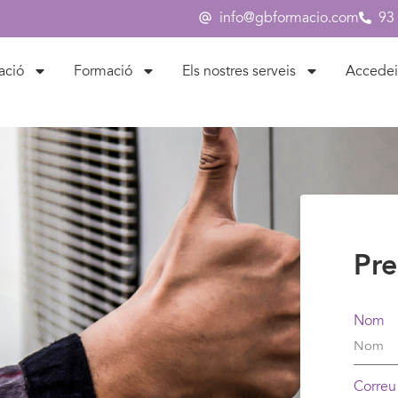
info@gbformacio.com
93
ació
Formació
Els nostres serveis
Accedei
Pre
Nom
Correu