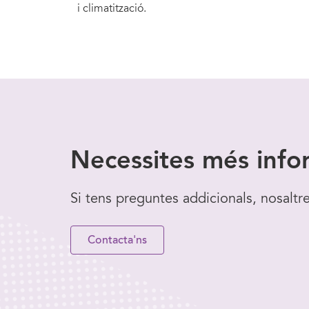
i climatització.
Necessites
més info
Si tens preguntes addicionals, nosaltr
Contacta'ns