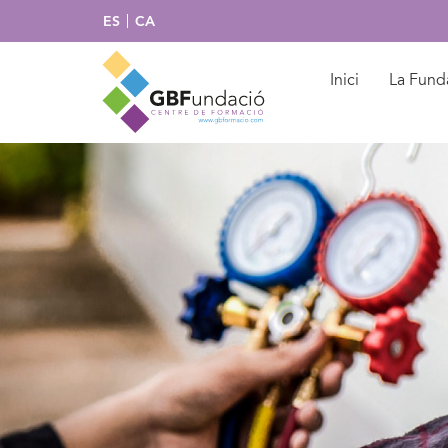
ES
CA
Inici
La Fund