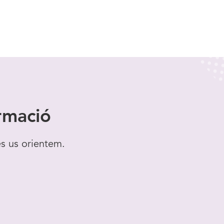
rmació
es us orientem.