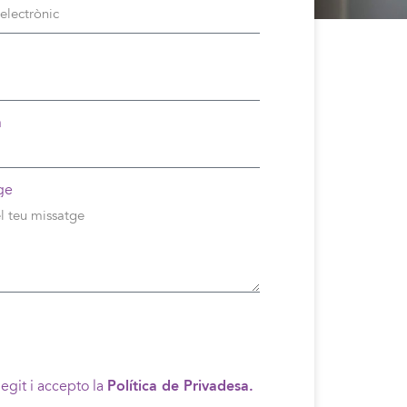
n
ge
legit i accepto la
Política de Privadesa.