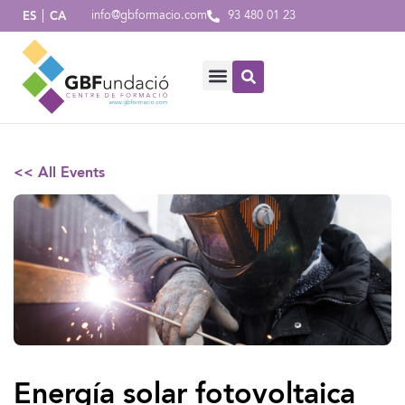
info@gbformacio.com
93 480 01 23
ES
CA
<< All Events
Energía solar fotovoltaica