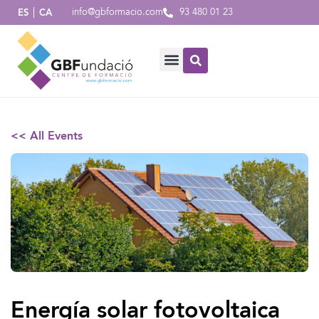
info@gbformacio.com
93 480 01 23
ES
CA
<< All Events
Energía solar fotovoltaica