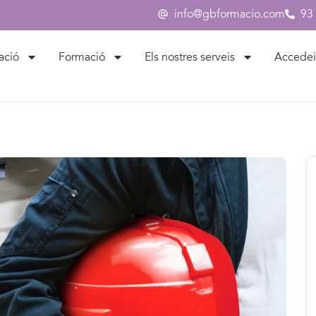
info@gbformacio.com
93
ació
Formació
Els nostres serveis
Accedei