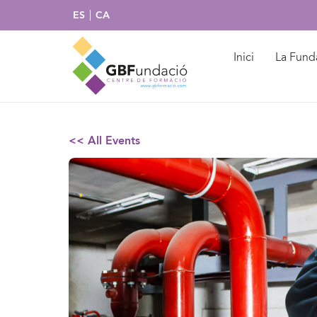
ES
CA
Inici
La Fund
<< All Events