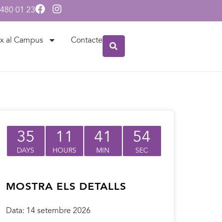
 480 01 23
x al Campus
Contacte
35
11
41
54
DAYS
HOURS
MIN
SEC
MOSTRA ELS DETALLS
Data:
14 setembre 2026