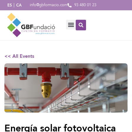
info@gbformacio.com
93 480 01 23
ES
CA
<< All Events
Energía solar fotovoltaica