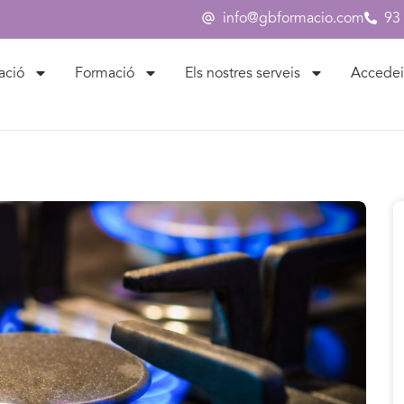
info@gbformacio.com
93
ació
Formació
Els nostres serveis
Accedei