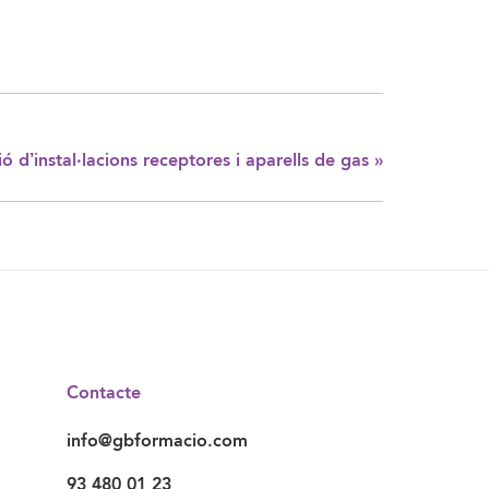
 d’instal·lacions receptores i aparells de gas
»
Contacte
info@gbformacio.com
93 480 01 23