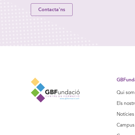
Contacta'ns
GBFund
Qui som
Els nost
Notícies
Campus 