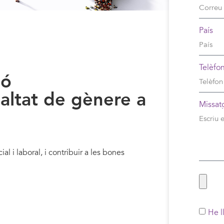
País
Telèfo
ió
altat de gènere a
Missat
al i laboral, i contribuir a les bones
He l