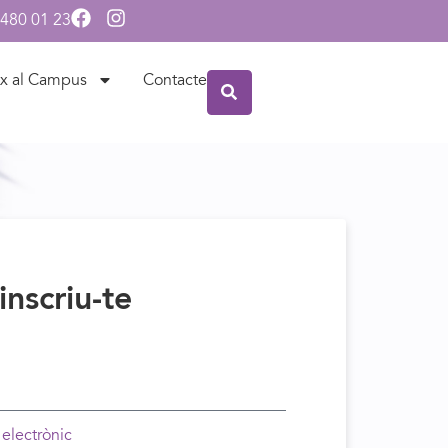
 480 01 23
x al Campus
Contacte
inscriu-te
 electrònic