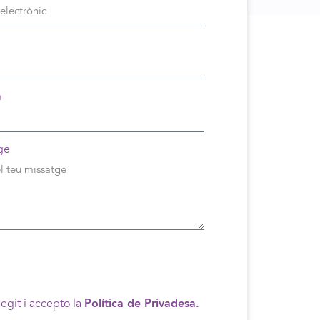
n
ge
legit i accepto la
Política de Privadesa.