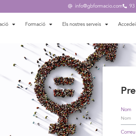
info@gbformacio.com
93
ació
Formació
Els nostres serveis
Accedei
Pre
Nom
Correu