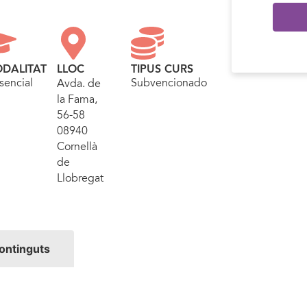
DALITAT
LLOC
TIPUS CURS
sencial
Subvencionado
Avda. de
la Fama,
56-58
08940
Cornellà
de
Llobregat
ontinguts