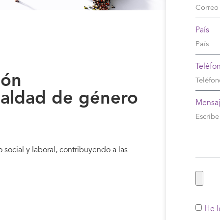
País
Teléfo
ión
ualdad de género
Mensa
 social y laboral, contribuyendo a las
He l