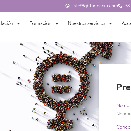
info@gbformacio.com
93
dación
Formación
Nuestros servicios
Acc
Pre
Nombr
Correo