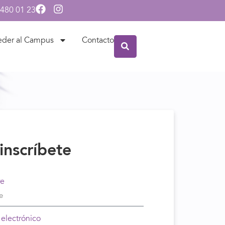
 480 01 23
eder al Campus
Contacto
inscríbete
e
 electrónico