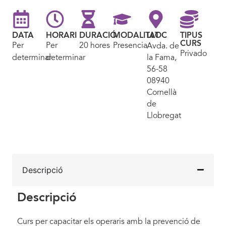
DATA
HORARI
DURACIÓ
MODALITAT
LLOC
TIPUS
CURS
Per
Per
20 hores
Presencial
Avda. de
Privado
determinar
determinar
la Fama,
56-58
08940
Cornellà
de
Llobregat
Descripció
Descripció
Curs per capacitar els operaris amb la prevenció de