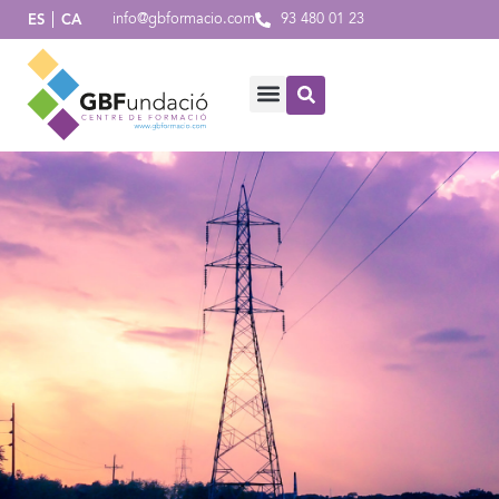
info@gbformacio.com
93 480 01 23
ES
CA