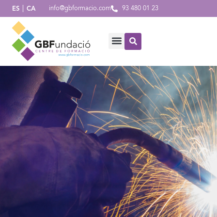
info@gbformacio.com
93 480 01 23
ES
CA