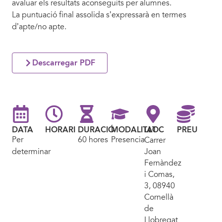
avaluar els resultats aconseguits per alumnes.
La puntuació final assolida s’expressarà en termes
d’apte/no apte.
Descarregar PDF
DATA
HORARI
DURACIÓ
MODALITAT
LLOC
PREU
Per
60 hores
Presencial
Carrer
determinar
Joan
Fernàndez
i Comas,
3, 08940
Cornellà
de
Llobregat