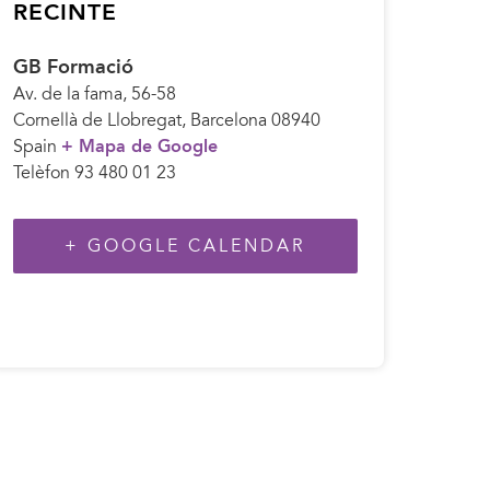
RECINTE
GB Formació
Av. de la fama, 56-58
Cornellà de Llobregat
,
Barcelona
08940
Spain
+ Mapa de Google
Telèfon
93 480 01 23
+ GOOGLE CALENDAR