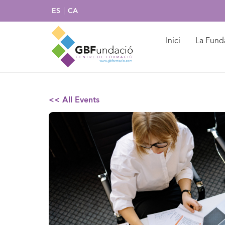
ES
CA
Inici
La Fund
<< All Events