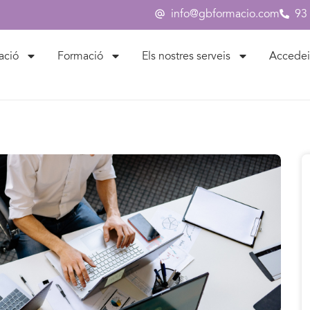
info@gbformacio.com
93
ació
Formació
Els nostres serveis
Accedei