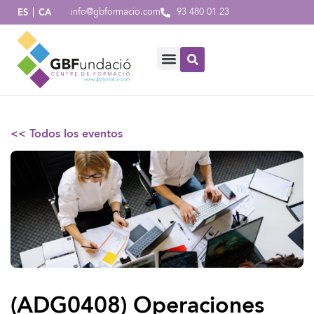
info@gbformacio.com
93 480 01 23
ES
CA
<< Todos los eventos
(ADG0408) Operaciones