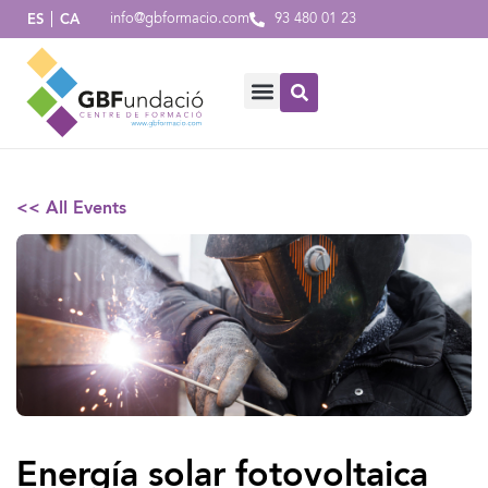
info@gbformacio.com
93 480 01 23
ES
CA
<< All Events
Energía solar fotovoltaica