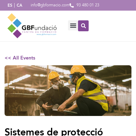
info@gbformacio.com
93 480 01 23
ES
CA
<< All Events
Sistemes de protecció