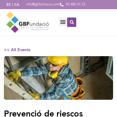
info@gbformacio.com
93 480 01 23
ES
CA
<< All Events
Prevenció de riescos