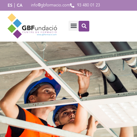
info@gbformacio.com
93 480 01 23
ES
CA