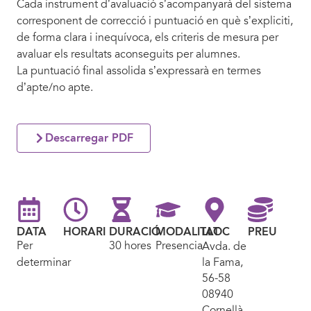
Cada instrument d’avaluació s’acompanyarà del sistema
corresponent de correcció i puntuació en què s’expliciti,
de forma clara i inequívoca, els criteris de mesura per
avaluar els resultats aconseguits per alumnes.
La puntuació final assolida s’expressarà en termes
d’apte/no apte.
Descarregar PDF
DATA
HORARI
DURACIÓ
MODALITAT
LLOC
PREU
Per
30 hores
Presencial
Avda. de
determinar
la Fama,
56-58
08940
Cornellà