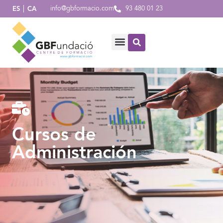
info@gbformacio.com
93 480 01 23
ES
CA
Cursos de
Administración