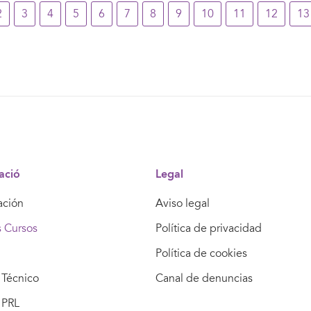
2
3
4
5
6
7
8
9
10
11
12
13
ació
Legal
ación
Aviso legal
s Cursos
Política de privacidad
Política de cookies
Técnico
Canal de denuncias
 PRL