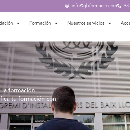
info@gbformacio.com
93
dación
Formación
Nuestros servicios
Acc
 la formación
ifica tu formación con