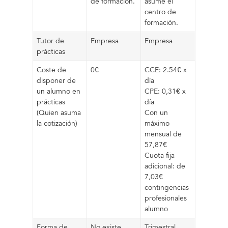
de formación.
asume el
centro de
formación.
Tutor de
Empresa
Empresa
prácticas
Coste de
0€
CCE: 2.54€ x
disponer de
día
un alumno en
CPE: 0,31€ x
prácticas
día
(Quien asuma
Con un
la cotización)
máximo
mensual de
57,87€
Cuota fija
adicional: de
7,03€
contingencias
profesionales
alumno
Forma de
No existe
Trimestral