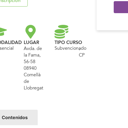
nscripción
DALIDAD
LUGAR
TIPO CURSO
sencial
Subvencionado
,
Avda. de
la Fama,
CP
56-58
08940
Cornellà
de
Llobregat
Contenidos