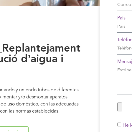
País
Teléfo
Replantejament
ució d’aigua i
Mensa
cortando y uniendo tubos de diferentes
, y montar y/o desmontar aparatos
ón de uso doméstico, con las adecuadas
con las normas establecidas.
He l