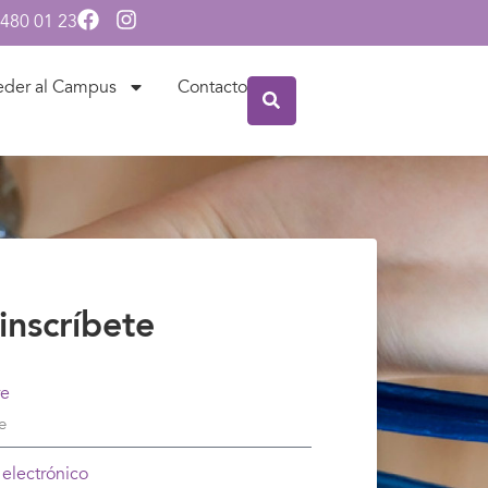
 480 01 23
eder al Campus
Contacto
inscríbete
e
 electrónico