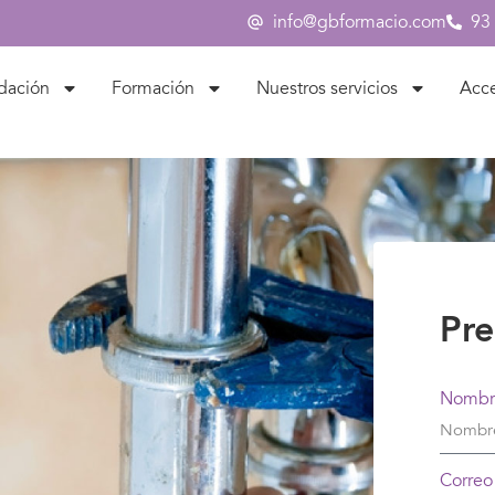
info@gbformacio.com
93
dación
Formación
Nuestros servicios
Acc
Pre
Nombr
Correo