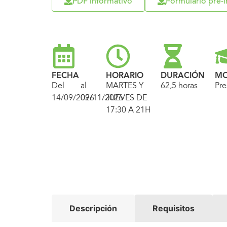
PDF informativo
Formulario pre-i
FECHA
HORARIO
DURACIÓN
MO
Del
al
MARTES Y
62,5 horas
Pre
14/09/2026
09/11/2026
JUEVES DE
17:30 A 21H
Descripción
Requisitos