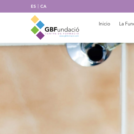
ES
CA
Inicio
La Fun