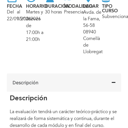
FECHA
HORARIO
DURACIÓN
MODALIDAD
LUGAR
TIPO
CURSO
Del
al
Martes y
30 horas
Presencial
Avda. de
Subvencion
22/09/2026
15/10/2026
Jueves
la Fama,
56-58
de
08940
17:00h a
Cornellà
21:00h
de
Llobregat
Descripción
Descripción
La evaluación tendrá un carácter teórico-práctico y se
realizará de forma sistemática y continua, durante el
desarrollo de cada módulo y en final del curso.