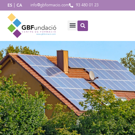
info@gbformacio.com
93 480 01 23
ES
CA