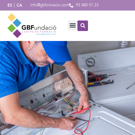
info@gbformacio.com
93 480 01 23
ES
CA