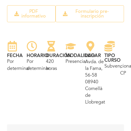
PDF
Formulario pre-
informativo
inscripción
FECHA
HORARIO
DURACIÓN
MODALIDAD
LUGAR
TIPO
CURSO
Por
Por
420
Presencial
Avda. de
Subvencion
,
determinar
determinar
horas
la Fama,
CP
56-58
08940
Cornellà
de
Llobregat