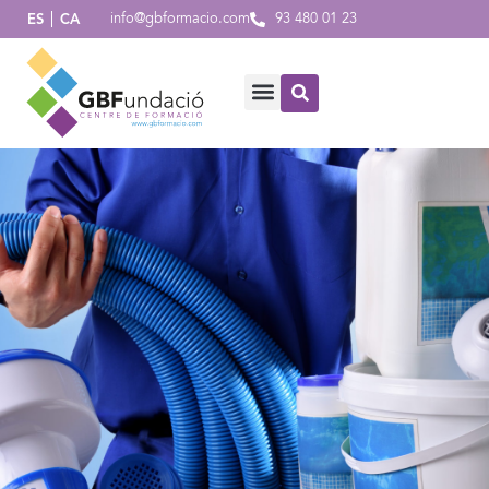
info@gbformacio.com
93 480 01 23
ES
CA