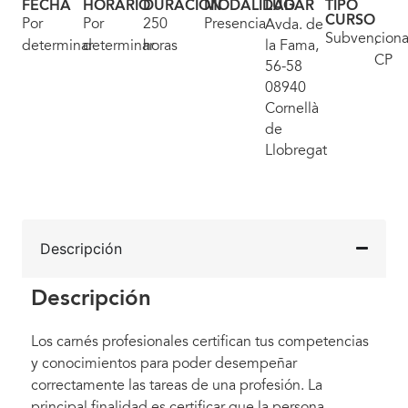
FECHA
HORARIO
DURACIÓN
MODALIDAD
LUGAR
TIPO
CURSO
Por
Por
250
Presencial
Avda. de
Subvencion
,
determinar
determinar
horas
la Fama,
CP
56-58
08940
Cornellà
de
Llobregat
Descripción
Descripción
Los carnés profesionales certifican tus competencias
y conocimientos para poder desempeñar
correctamente las tareas de una profesión. La
principal finalidad es certificar que la persona