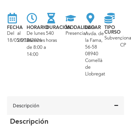
FECHA
HORARIO
DURACIÓN
MODALIDAD
LUGAR
TIPO
CURSO
Del
al
De lunes
540
Presencial
Avda. de
Subvencion
,
18/05/2026
28/10/2026
a viernes
horas
la Fama,
CP
56-58
de 8:00 a
08940
14:00
Cornellà
de
Llobregat
Descripción
Descripción