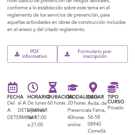
nivel básico de prevención de riesgos laborales,
conforme a lo establecido sobre este tema en el
reglamento de los servicios de prevención, para
aquellas actividades en obras de construcción incluidas
en el anexo y del citado reglamento.
PDF
Formulario pre-
informativo
inscripción
FECHA
HORARIO
DURACIÓN
MODALIDAD
LUGAR
TIPO
CURSO
Del
al A
De lunes
60 horas
20 horas
Avda. de
Privado
A
DETERMINAR
a jueves
Presencial/
la Fama,
56-58
DETERMINAR
de 17:00
40horas
08940
a 21:00
online
Cornellà