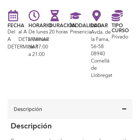
FECHA
HORARIO
DURACIÓN
MODALIDAD
LUGAR
TIPO
CURSO
Del
al A
De lunes
20 horas
Presencial
Avda. de
Privado
A
DETERMINAR
a viernes
la Fama,
56-58
DETERMINAR
de 17:00
08940
a 21:00
Cornellà
de
Llobregat
Descripción
Descripción