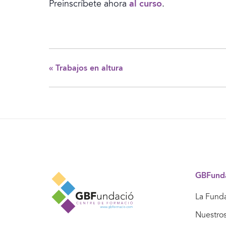
Preinscríbete ahora
al curso
.
«
Trabajos en altura
GBFund
La Fund
Nuestro