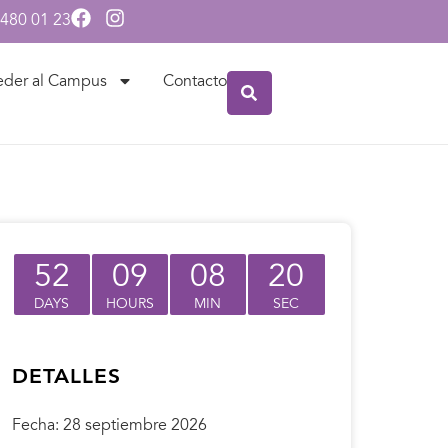
 480 01 23
eder al Campus
Contacto
52
09
08
20
DAYS
HOURS
MIN
SEC
DETALLES
Fecha:
28 septiembre 2026