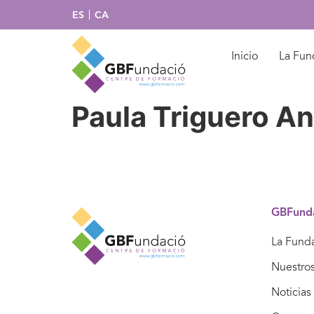
ES
CA
Inicio
La Fun
Paula Triguero An
GBFund
La Fund
Nuestro
Noticias