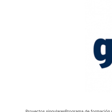
Proyectos singularesPrograma de formación p