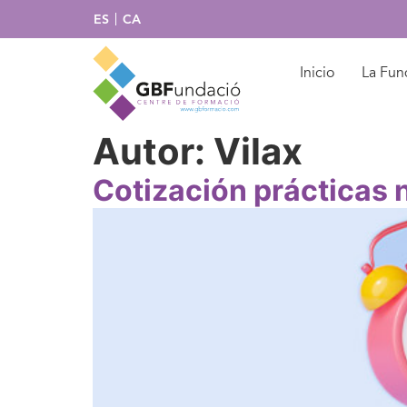
ES
CA
Inicio
La Fun
Autor:
Vilax
Cotización prácticas 