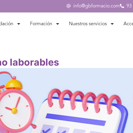
info@gbformacio.com
93
dación
Formación
Nuestros servicios
Acc
no laborables