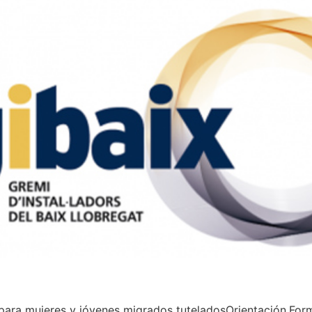
ara mujeres y jóvenes migrados tuteladosOrientación.Form