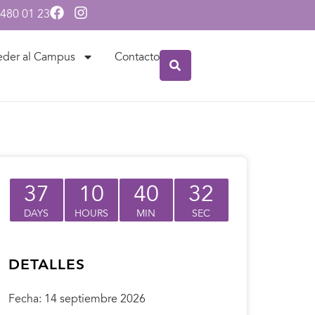
 480 01 23
eder al Campus
Contacto
37
10
40
32
DAYS
HOURS
MIN
SEC
DETALLES
Fecha:
14 septiembre 2026