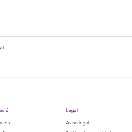
al
ació
Legal
ación
Aviso legal